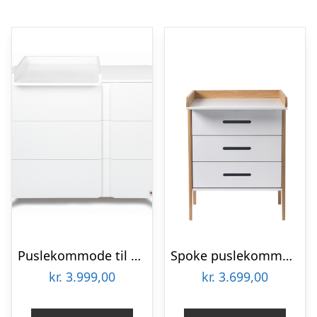
Puslekommode til børneværelset i birketræ og MDF H91 x B105 x D54 cm – Hvid
Spoke puslekommode – Hvid/Eg
kr.
3.999,00
kr.
3.699,00