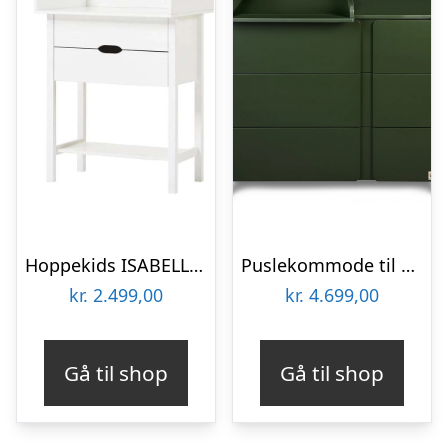
Hoppekids ISABELLA – Puslekommode – Hvid
Puslekommode til børneværelset i birketræ og MDF H91 x B105 x D54 cm – Grøn
kr.
2.499,00
kr.
4.699,00
Gå til shop
Gå til shop