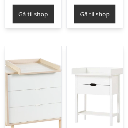
pris
pris
Gå til shop
Gå til shop
var:
er:
kr. 3.269,00.
kr. 2.615,20.