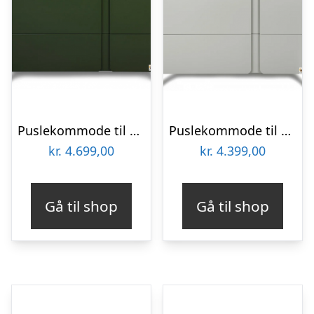
Puslekommode til børneværelset i birketræ og MDF H91 x B105 x D54 cm – Grøn
Puslekommode til børneværelset i birketræ og MDF H91 x B105 x D54 cm – Lysegrå
kr.
4.699,00
kr.
4.399,00
Gå til shop
Gå til shop