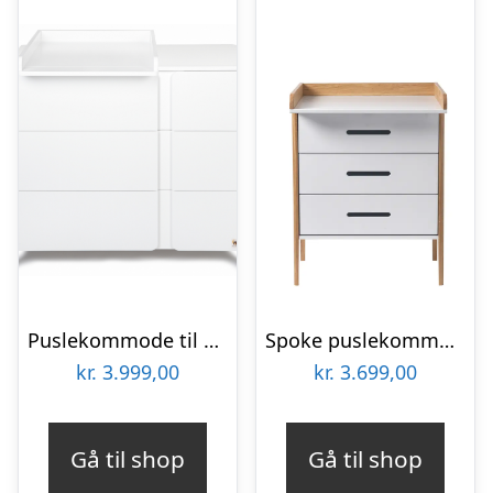
Puslekommode til børneværelset i birketræ og MDF H91 x B105 x D54 cm – Hvid
Spoke puslekommode – Hvid/Eg
kr.
3.999,00
kr.
3.699,00
Gå til shop
Gå til shop