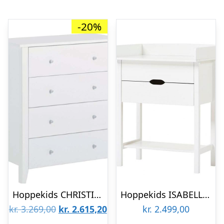
-20%
Hoppekids CHRISTIAN – Puslekommode – Hvid
Hoppekids ISABELLA puslekommode : Erling Christensen Møbler
Den
Den
kr.
3.269,00
kr.
2.615,20
kr.
2.499,00
oprindelige
aktuelle