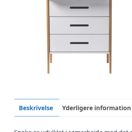
Beskrivelse
Yderligere information
Spoke er udviklet i samarbejde med det