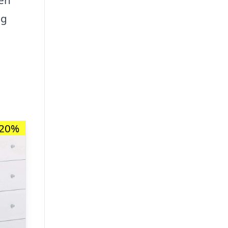
og
-20%