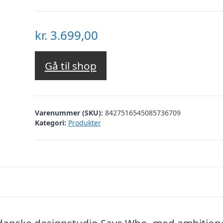
kr.
3.699,00
Gå til shop
Varenummer (SKU):
8427516545085736709
Kategori:
Produkter
 danske designstudio Says Who, med ambitio